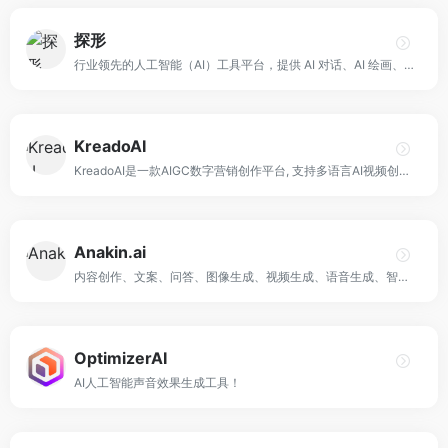
探形
行业领先的人工智能（AI）工具平台，提供 AI 对话、AI 绘画、AI 数字人等产品，致力于让机器与人更好的互动，最终目标是让我们把工作交给人工智能而享受更美好的生活。
KreadoAI
KreadoAI是一款AIGC数字营销创作平台, 支持多语言AI视频创作; 只需输入文本或关键词, 即可创作真实/虚拟人物的多语言口播视频, 为创作者提供AI赋能。
Anakin.ai
内容创作、文案、问答、图像生成、视频生成、语音生成、智能Agent、自动化工作流、自定义AI应用，定制你专属的 AI 应用工作台！
OptimizerAI
AI人工智能声音效果生成工具！