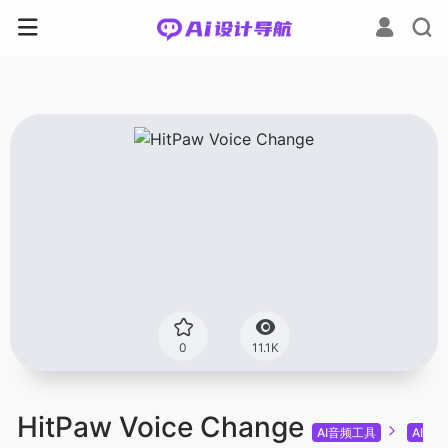
0
11.1K
HitPaw Voice Change
AI音频工具
AI