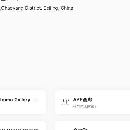
Chaoyang District, Beijing, China
imo Gallery
AYE画廊
当代艺术画廊！