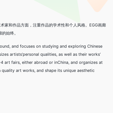
艺术家和作品方面，注重作品的学术性和个人风格。EGG画廊
廊的始终。
round, and focuses on studying and exploring Chinese
s artists’personal qualities, as well as their works’
4 art fairs, either abroad or inChina, and organizes at
h quality art works, and shape its unique aesthetic