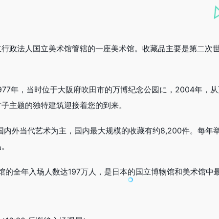
立行政法人国立美术馆管辖的一座美术馆。收藏品主要是第二次
977年，当时位于大阪府吹田市的万博纪念公园に，2004年，
竹子主题的独特建筑迎接着您的到来。
的国内外当代艺术为主，国内最大规模的收藏有约8,200件。每
品。
术馆的全年入场人数达197万人，是日本的国立博物馆和美术馆中