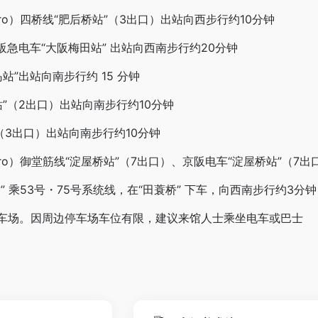
etro）四桥线“肥后桥站”（3出口）出站向西步行约10分钟
、阪急电车“大阪梅田站” 出站向西南步行约20分钟
站”出站向南步行约 15 分钟
站”（2出口）出站向南步行约10分钟
（3出口）出站向南步行约10分钟
Metro）御堂筋线“淀屋桥站”（7出口）、京阪电车“淀屋桥站”（7
” 乘53号・75号系统线，在“田蓑桥” 下车，向西南步行约3分钟
车场。因周边停车场车位有限，建议来馆人士乘坐电车或巴士