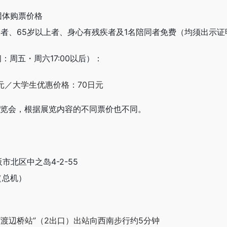
团体购票价格
8岁者、65岁以上者、身心有残疾者及1名陪同者免费（均须出示证
：周五・周六17:00以后）：
元／大学生优惠价格：70日元
展览会，根据展览内容的不同票价也不同。
阪市北区中之岛4-2-55
0（总机）
“渡辺桥站”（2出口）出站向西南步行约5分钟