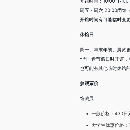
开馆时间：10:00–17:
周五・周六 20:00闭馆
开馆时间有可能临时变
休馆日
周一、年末年初、展览
*周一逢节假日时开馆，
也可能有其他临时休馆
参观票价
馆藏展
一般价格：430日
大学生优惠价格：1