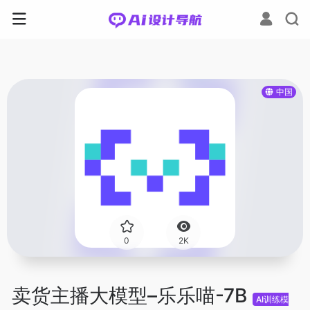
中国
0
2K
卖货主播大模型–乐乐喵-7B
AI训练模