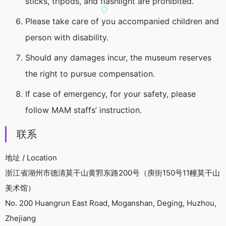
sticks, tripods, and flashlight are prohibited.
Please take care of you accompanied children and
person with disability.
Should any damages incur, the museum reserves
the right to pursue compensation.
If case of emergency, for your safety, please
follow MAM staffs’ instruction.
联系
地址 / Location
浙江省湖州市德清莫干山黄郛东路200号（庾街150号11幢莫干山
美术馆）
No. 200 Huangrun East Road, Moganshan, Deging, Huzhou,
Zhejiang