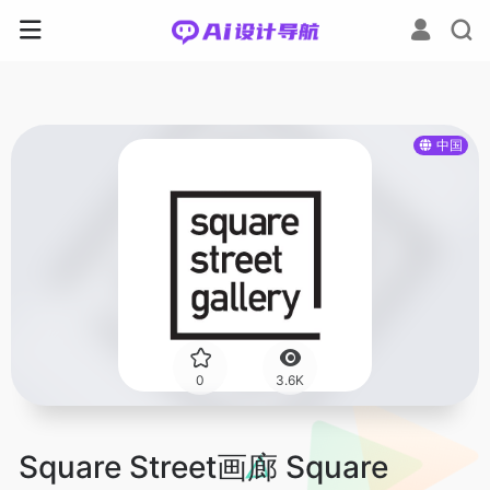
中国
0
3.6K
Square Street画廊 Square