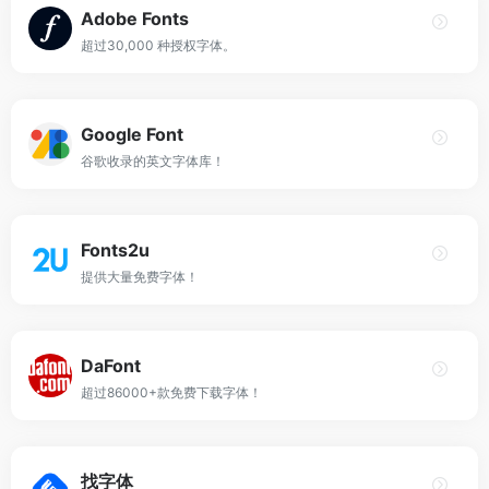
Adobe Fonts
超过30,000 种授权字体。
Google Font
谷歌收录的英文字体库！
Fonts2u
提供大量免费字体！
DaFont
超过86000+款免费下载字体！
找字体