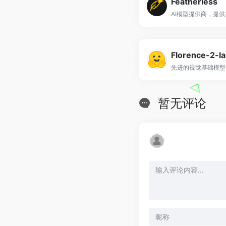
Featherless
Florence-2-l
暂无评论