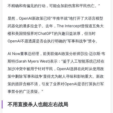
不精确和有偏见的行动，可能会加剧伤害和平民伤亡。”
显然，OpenAI新政策已经“半推半就”地打开了大语言模型
武器化的潘多拉盒子。去年，The Intercept曾报道五角大
楼和美国情报界对ChatGPT的兴趣日益浓厚，但当时
OpenAI不愿透露是否会执行明确的“军事和战争”禁令。
AI Now董事总经理，前美联储AI政策分析师莎拉·迈尔斯·韦
斯特(Sarah Myers West)表示：“鉴于人工智能系统已经在
加沙冲突中被用于针对平民，OpenAI选择在此时从使用政
策中删除‘军事和战争’显得尤为耐人寻味和影响重大。新政
策的措辞含糊不清，引发了业界对OpenAI是否打算执行军
事禁令的广泛质疑。”
不用直接杀人也能左右战局