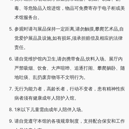
毒、等危险品入馆进馆，物品可免费寄存于电子柜或美
术馆服务台。
参观时请与展品保持一定距离,请勿触摸,攀爬艺术品,自
觉爱护展品及设施,如有损坏,须承担赔偿及相应的法律
责任。
请自觉维护馆内卫生,请勿携带食品,饮料入场。展厅内
严禁吸烟、饮食、大声喧哗、追逐打闹、攀爬躺卧、随
地吐痰、乱扔废弃物等不文明行为。
无行为能力者，高龄长者，行动不变者，患有精神性疾
病者须有健康成年人陪护入馆。
1米以下儿童需由成年人陪伴入场。
请自觉遵守本馆的各项规章制度，支持配合保安和工作