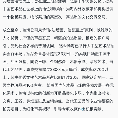
卖经营活动为主，旨在通过拍卖活动，弘扬中华民族文化，提高
中国艺术品在世界上的地位和影响；为海内外收藏家和机构提供
一个物畅其流、物尽其用的高层次、高品质的文化交流空间。
成立至今，翰海公司秉承“依法经营、信誉至上”原则，以雄厚的
人才优势，严谨的审鉴态度、精湛的拍品质量、畅通的客户网
络，受到社会各界的普遍认同。 迄今翰海已举行大中型艺术品拍
卖会百余场，拍品数量总计超过33万件，拍卖项目涵盖中国书
画、油画雕塑、陶瓷玉雕、金铜佛像、木器家具、紫砂艺术、当
代工艺品等，总成交额超过280亿元人民币，成交率达70%以
上，其中优秀文物艺术品所占比例超过30%，国家认定的一、二
级文物珍品占10%左右。 随着国内艺术品市场的蓬勃发展与多元
化需求，翰海以持续的创新力开辟品类化专场，率先推出书法、
文房、玉器、鼻烟壶以及金铜佛像、当代工艺品等专业性很强的
拍卖项目，为细化审美视野，引导专项收藏作出积极贡献。