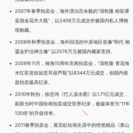
2007年春季拍卖会，海外漂泊百余载的“清乾隆 粉彩霁
蓝描金花卉大瓶”，以2408万元成交价被国内私人博物
馆购藏。
2008年秋季拍卖会，海外回流的中原地区造像“明代 铜
鎏金护法神立像” 以2576万元被国内藏家竞得。
2009年11月，翰海15周年庆典拍卖会，“清乾隆 青花海
水红彩龙纹如意耳葫芦瓶”以8344万元成交，创国内瓷
器拍卖最高纪录。
2010年秋拍，徐悲鸿《巴人汲水图》以1.71亿元成交，
刷新当时中国绘画拍卖成交世界纪录，被媒体誉为“11年
130倍”的升值传奇。
2011春季拍卖会，黄宾虹绘画生涯中的绝笔精品《黄山