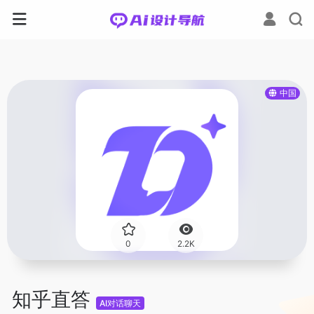
中国
0
2.2K
知乎直答
AI对话聊天