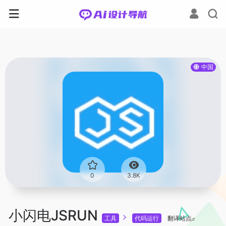
中国
0
3.8K
小闪电JSRUN
工具
代码运行
翻译站点