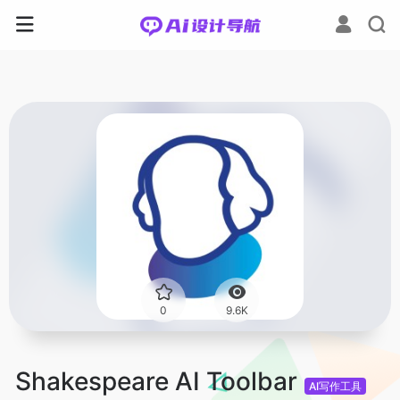
0
9.6K
Shakespeare AI Toolbar
AI写作工具