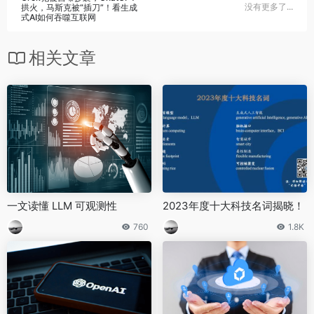
没有更多了...
拱火，马斯克被“插刀”！看生成
式AI如何吞噬互联网
相关文章
一文读懂 LLM 可观测性
2023年度十大科技名词揭晓！
760
1.8K