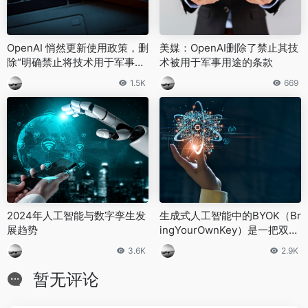
OpenAI 悄然更新使用政策，删
美媒：OpenAI删除了禁止其技
除“明确禁止将技术用于军事、
术被用于军事用途的条款
战争”措辞
1.5K
669
2024年人工智能与数字孪生发
生成式人工智能中的BYOK（Br
展趋势
ingYourOwnKey）是一把双刃
剑
3.6K
2.9K
暂无评论