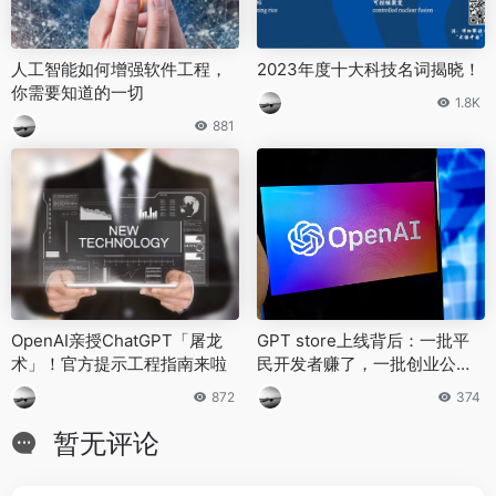
人工智能如何增强软件工程，
2023年度十大科技名词揭晓！
你需要知道的一切
1.8K
881
OpenAI亲授ChatGPT「屠龙
GPT store上线背后：一批平
术」！官方提示工程指南来啦
民开发者赚了，一批创业公司
死了
872
374
暂无评论