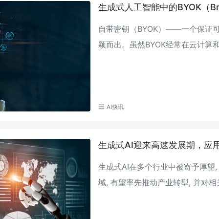
生成式人工智能中的BYOK（Bri
自带密钥（BYOK）——一个保证
颖而出。​虽然BYOK经常在云计算
AI快讯
生成式AI迎来高速发展期，应
生成式AI在多个行业中被寄予厚望
域, 有望率先推动产业转型, 并对