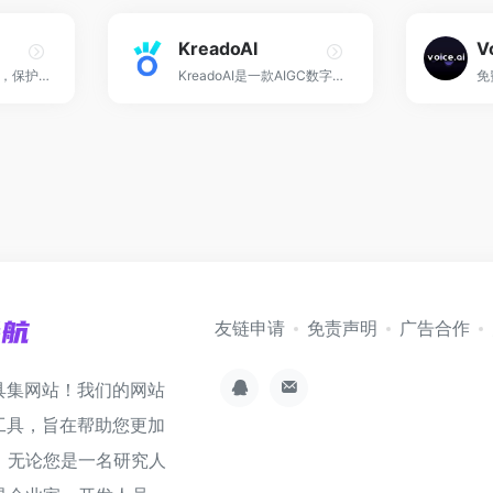
KreadoAI
V
本地语音聊天机器人，保护隐私，无需联网！
KreadoAI是一款AIGC数字营销创作平台, 支持多语言AI视频创作; 只需输入文本或关键词, 即可创作真实/虚拟人物的多语言口播视频, 为创作者提供AI赋能。
友链申请
免责声明
广告合作
具集网站！我们的网站
工具，旨在帮助您更加
。无论您是一名研究人